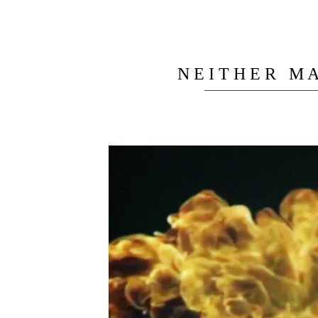
N E I T H E R M 